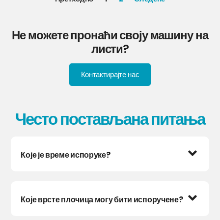
Не можете пронаћи своју машину на
листи?
Контактирајте нас
Често постављана питања
Које је време испоруке?
Које врсте плочица могу бити испоручене?