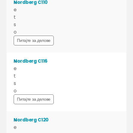
M
Nordberg C110
e
t
s
o
Питајте за делове
M
Nordberg C116
e
t
s
o
Питајте за делове
M
Nordberg C120
e