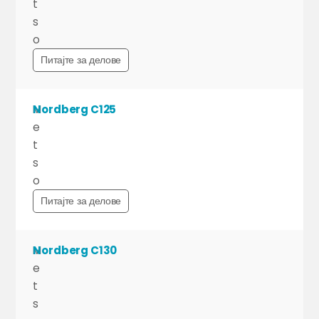
t
s
o
Питајте за делове
M
Nordberg C125
e
t
s
o
Питајте за делове
M
Nordberg C130
e
t
s