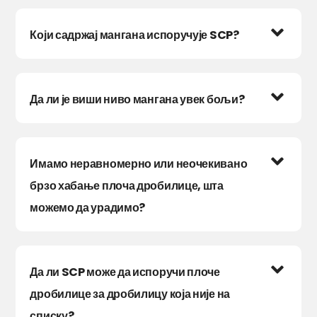
Који садржај мангана испоручује SCP?
Да ли је виши ниво мангана увек бољи?
Имамо неравномерно или неочекивано
брзо хабање плоча дробилице, шта
можемо да урадимо?
Да ли SCP може да испоручи плоче
дробилице за дробилицу која није на
списку?