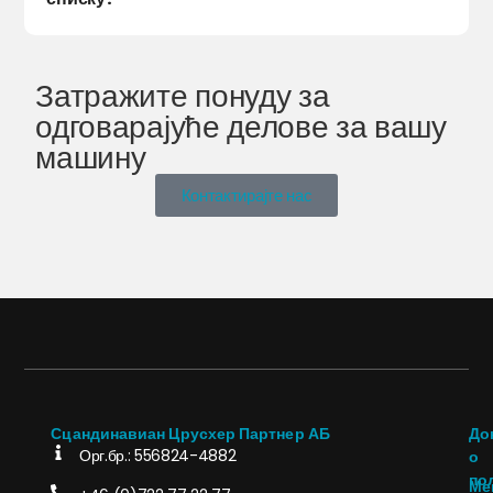
Затражите понуду за
одговарајуће делове за вашу
машину
Контактирајте нас
Сцандинавиан Црусхер Партнер АБ
До
Орг.бр.: 556824-4882
о
по
Ме