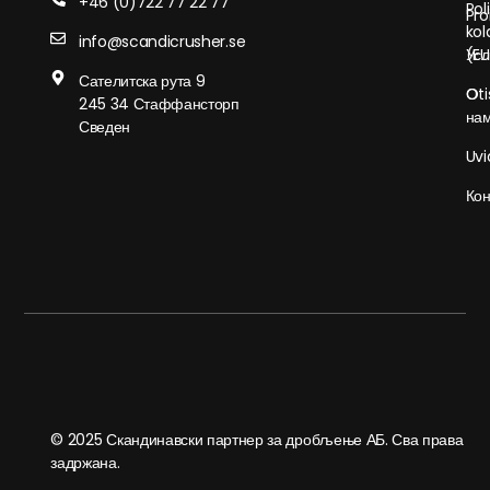
+46 (0)722 77 22 77
Pol
Pro
kol
info@scandicrusher.se
Усл
(EU
Сателитска рута 9
О
Oti
245 34 Стаффансторп
на
Сведен
Uvi
Кон
© 2025 Скандинавски партнер за дробљење АБ. Сва права
задржана.