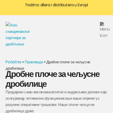
Tražimo dilera i distributera u Evropi
Početna
»
Производи
»
Дробне плоче за чељусне
дробилице
Дробне плоче за чељусне
дробилице
Продајемо само висококвалитетне и издржљиве делове који
осигуравају оптимално функционисање ваше опреме уз
разумне оперативне трошкове. Наше плоче чељусне
дробилице држе: