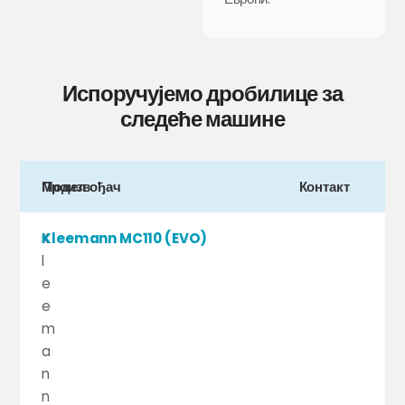
Испоручујемо дробилице за
следеће машине
Произвођач
Модел
Контакт
K
Kleemann MC110 (EVO)
l
e
e
m
a
n
n