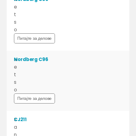
e
t
s
o
Питајте за делове
M
Nordberg C96
e
t
s
o
Питајте за делове
S
CJ211
a
n