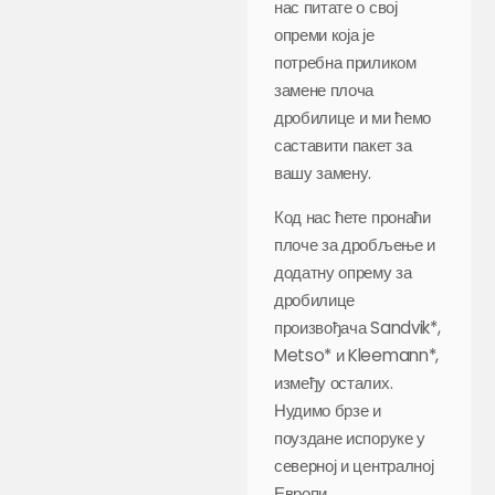
нас питате о свој
опреми која је
потребна приликом
замене плоча
дробилице и ми ћемо
саставити пакет за
вашу замену.
Код нас ћете пронаћи
плоче за дробљење и
додатну опрему за
дробилице
произвођача Sandvik*,
Metso* и Kleemann*,
између осталих.
Нудимо брзе и
поуздане испоруке у
северној и централној
Европи.