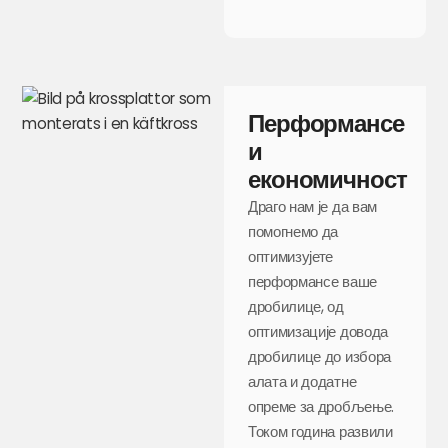
Перформансе
и
економичност
Драго нам је да вам
помогнемо да
оптимизујете
перформансе ваше
дробилице, од
оптимизације довода
дробилице до избора
алата и додатне
опреме за дробљење.
Током година развили