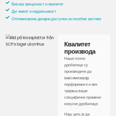
Висока прецизност и квалитет
Дуг живот и издржљивост
Оптимизовани дизајни доступни за посебне захтеве
Квалитет
производа
Наше плоче
дробилице су
произведене да
максимизирају
перформансе и век
трајања ваше
специфичне примене
конусне дробилице.
Наш циљ је да