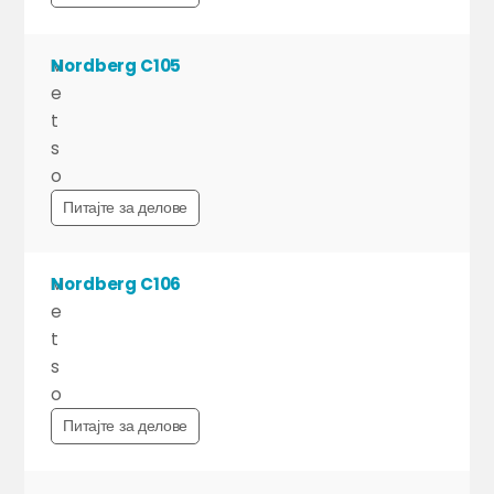
M
Nordberg C105
e
t
s
o
Питајте за делове
M
Nordberg C106
e
t
s
o
Питајте за делове