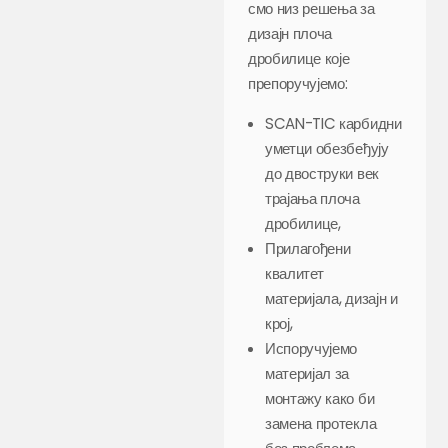
смо низ решења за
дизајн плоча
дробилице које
препоручујемо:
SCAN-TIC карбидни
уметци обезбеђују
до двоструки век
трајања плоча
дробилице,
Прилагођени
квалитет
материјала, дизајн и
крој,
Испоручујемо
материјал за
монтажу како би
замена протекла