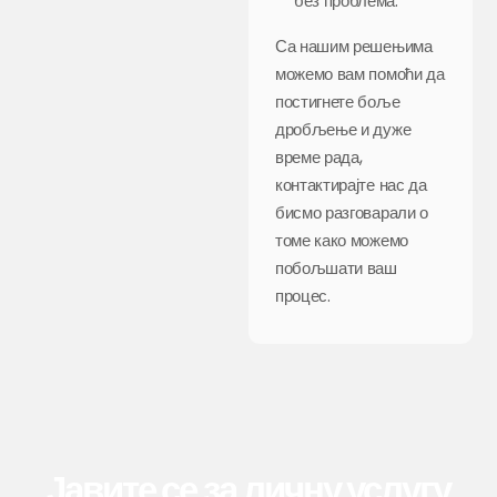
без проблема.
Са нашим решењима
можемо вам помоћи да
постигнете боље
дробљење и дуже
време рада,
контактирајте нас да
бисмо разговарали о
томе како можемо
побољшати ваш
процес.
Јавите се за личну услугу