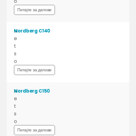
o
Питајте за делове
M
Nordberg C140
e
t
s
o
Питајте за делове
M
Nordberg C150
e
t
s
o
Питајте за делове