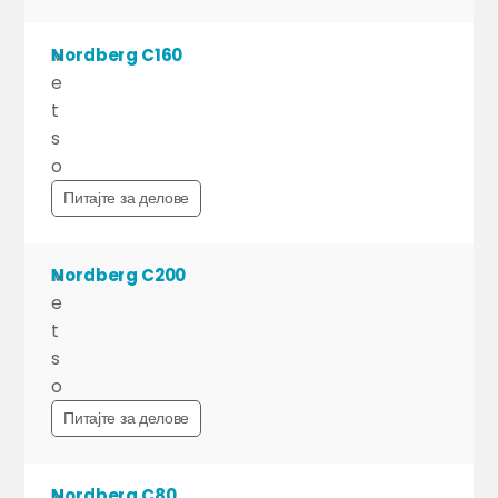
M
Nordberg C160
e
t
s
o
Питајте за делове
M
Nordberg C200
e
t
s
o
Питајте за делове
M
Nordberg C80