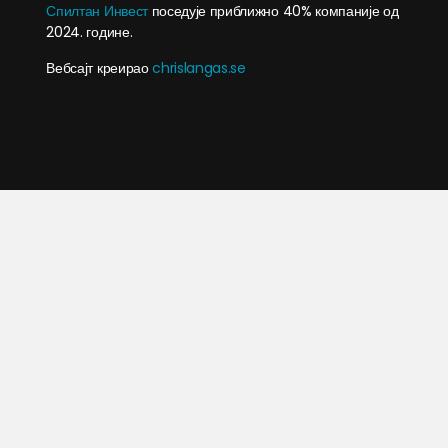
Спилтан Инвест
поседује приближно 40% компаније од
2024. године.
Вебсајт креирао
chrislangas.se