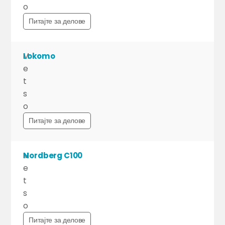
o
Питајте за делове
M
Lokomo
e
t
s
o
Питајте за делове
M
Nordberg C100
e
t
s
o
Питајте за делове