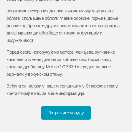
асортиман резервних делова који укључују унутрашње
облоге, спољашње облоге, главне осовине, горње и доње
делове од бронзе и других висококвалитетних материјала,
дизајнираних да обезбеде оптималну функцију и
издржљивост.
Поред овога, испоручујемо моторе, лежајеве, зупчанике,
каишеве и гумене делове за хабање како бисмо вашу
конусну дробилицу Metso* GP330 и сродне машине
одржали у врхунском стању.
Већина се налази у нашем складишту у Стаффансторпу,
контактирајте нас за више информација.
Затражите понуду