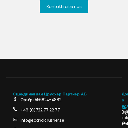
Kontaktirajte nas
Сцандинавиан Црусхер Партнер АБ
До
Орг.бр.: 556824-4882
о
по
Ме
+46 (0)722 77 22 77
Pol
Pro
kol
info@scandicrusher.se
Усл
(EU