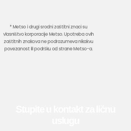
* Metso i drugi srodni zaštitni znaci su
vlasništvo korporacije Metso. Upotreba ovih
zaštitnih znakova ne podrazumeva nikakvu
povezanost ili podršku od strane Metso-a.
Stupite u kontakt za ličnu
uslugu