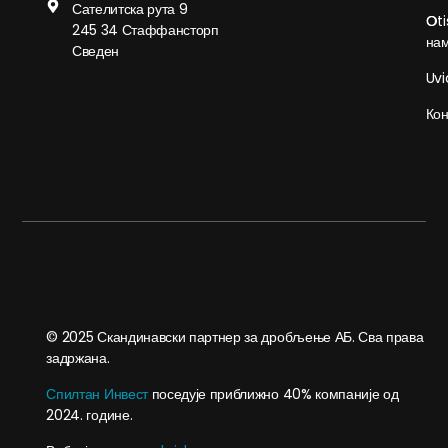
Сателитска рута 9
О
Oti
245 34 Стаффансторп
на
Сведен
Uvi
Кон
© 2025 Скандинавски партнер за дробљење АБ. Сва права
задржана.
Спилтан Инвест
поседује приближно 40% компаније од
2024. године.