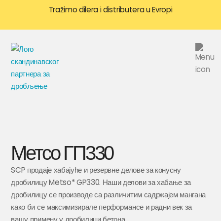
Tražimo dilera i distributera u Evropi
Метсо ГП330
SCP продаје хабајуће и резервне делове за конусну
дробилицу Metso* GP330. Наши делови за хабање за
дробилицу се производе са различитим садржајем мангана
како би се максимизирале перформансе и радни век за
вашу примену у дробилици бетона.