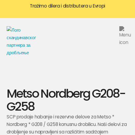
Tražimo dilera i distributera u Evropi
Metso Nordberg G208-
G258
SCP prodaje habanje i rezervne delove za Metso *
Nordberg * G208 / G258 konusnu drobilicu. Naši delovi za
drobljenje su napravljeni sa različitim sadržajem