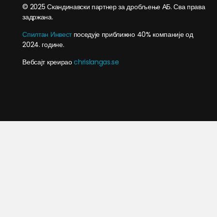
© 2025 Скандинавски партнер за дробљење АБ. Сва права
задржана.
Спилтан Инвест
поседује приближно 40% компаније од
2024. године.
Вебсајт креирао
chrislangas.se