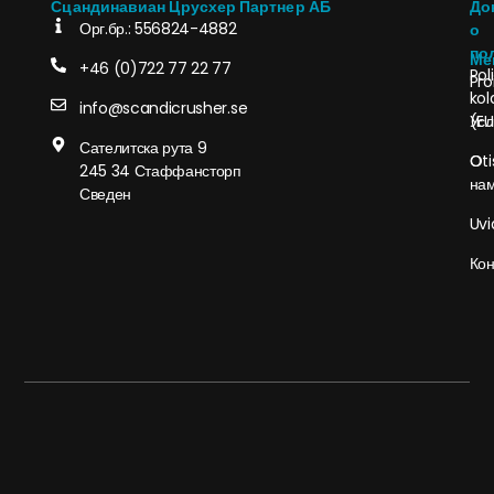
Сцандинавиан Црусхер Партнер АБ
До
Орг.бр.: 556824-4882
о
по
Ме
+46 (0)722 77 22 77
Pol
Pro
kol
info@scandicrusher.se
Усл
(EU
Сателитска рута 9
О
Oti
245 34 Стаффансторп
на
Сведен
Uvi
Кон