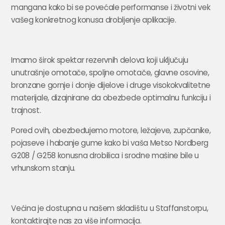
mangana kako bi se povećale performanse i životni vek
vašeg konkretnog konusa drobljenje aplikacije.
Imamo širok spektar rezervnih delova koji uključuju
unutrašnje omotače, spoljne omotače, glavne osovine,
bronzane gornje i donje dijelove i druge visokokvalitetne
materijale, dizajnirane da obezbede optimalnu funkciju i
trajnost.
Pored ovih, obezbeđujemo motore, ležajeve, zupčanike,
pojaseve i habanje gume kako bi vaša Metso Nordberg
G208 / G258 konusna drobilica i srodne mašine bile u
vrhunskom stanju.
Većina je dostupna u našem skladištu u Staffanstorpu,
kontaktirajte nas za više informacija.