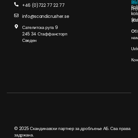
по
Ме
+46 (0)722 77 22 77
Pol
Pro
kol
info@scandicrusher.se
Усл
(EU
Сателитска рута 9
О
Oti
245 34 Стаффансторп
на
Сведен
Uvi
Кон
© 2025 Скандинавски партнер за дробљење АБ. Сва права
задржана.