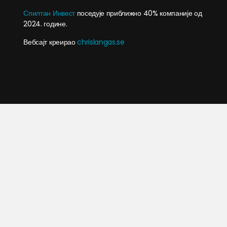
Спилтан Инвест
поседује приближно 40% компаније од
2024. године.
Вебсајт креирао
chrislangas.se