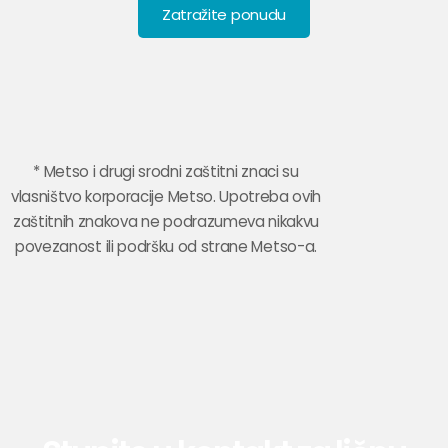
Zatražite ponudu
* Metso i drugi srodni zaštitni znaci su
vlasništvo korporacije Metso. Upotreba ovih
zaštitnih znakova ne podrazumeva nikakvu
povezanost ili podršku od strane Metso-a.