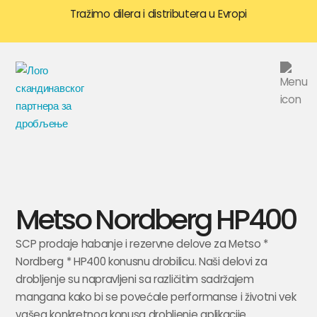
Tražimo dilera i distributera u Evropi
Metso Nordberg HP400
SCP prodaje habanje i rezervne delove za Metso *
Nordberg * HP400 konusnu drobilicu. Naši delovi za
drobljenje su napravljeni sa različitim sadržajem
mangana kako bi se povećale performanse i životni vek
vašeg konkretnog konusa drobljenje aplikacije.