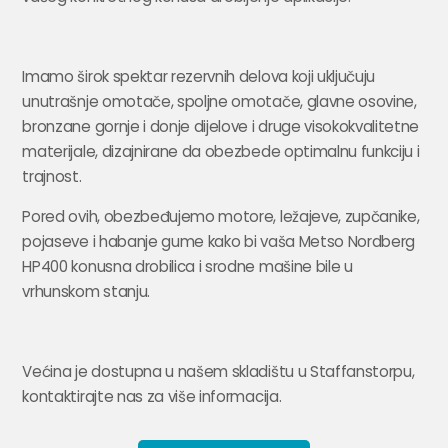
Imamo širok spektar rezervnih delova koji uključuju
unutrašnje omotače, spoljne omotače, glavne osovine,
bronzane gornje i donje dijelove i druge visokokvalitetne
materijale, dizajnirane da obezbede optimalnu funkciju i
trajnost.
Pored ovih, obezbeđujemo motore, ležajeve, zupčanike,
pojaseve i habanje gume kako bi vaša Metso Nordberg
HP400 konusna drobilica i srodne mašine bile u
vrhunskom stanju.
Većina je dostupna u našem skladištu u Staffanstorpu,
kontaktirajte nas za više informacija.