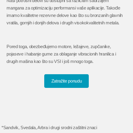
Naši potrošni delovi su dostupni sa različitim sadržajem
mangana za optimizaciju performansi vaše aplikacije. Takođe
imamo kvalitetne rezervne delove kao što su bronzanih glavnih
vratila, gornjih i donjih delova i drugih visokokvalitetnih metala.
Pored toga, obezbeđujemo motore, ležajeve, zupčanike,
pojaseve i habanje gume za oblaganje vibracionih hranilica i
drugih mašina kao što su VSI i još mnogo toga.
Zatražite ponudu
*Sandvik, Svedala, Arbra i drugi srodni zaštitni znaci