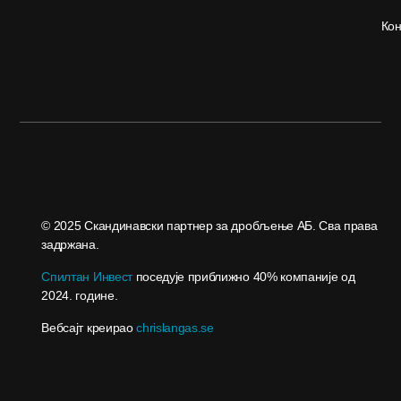
Кон
© 2025 Скандинавски партнер за дробљење АБ. Сва права
задржана.
Спилтан Инвест
поседује приближно 40% компаније од
2024. године.
Вебсајт креирао
chrislangas.se