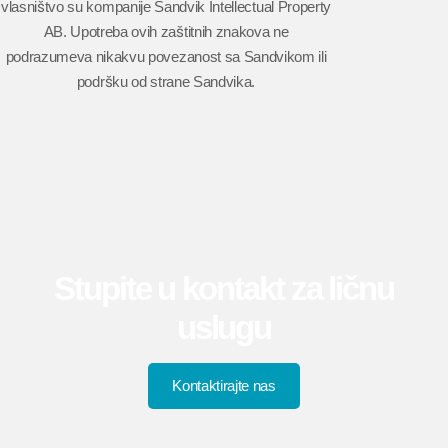
vlasništvo su kompanije Sandvik Intellectual Property
AB. Upotreba ovih zaštitnih znakova ne
podrazumeva nikakvu povezanost sa Sandvikom ili
podršku od strane Sandvika.
Stupite u kontakt za ličnu
uslugu
Kontaktirajte nas