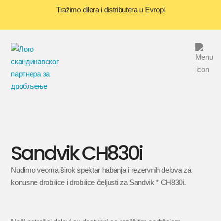
Tražimo dilera i distributera u Evropi
Sandvik CH830i
Nudimo veoma širok spektar habanja i rezervnih delova za
konusne drobilice i drobilice čeljusti za Sandvik * CH830i.